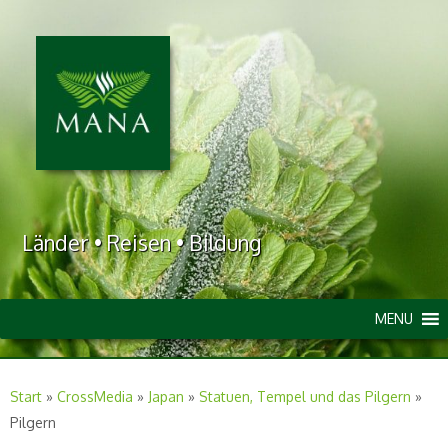
Länder • Reisen • Bildung
MENU
Start
»
CrossMedia
»
Japan
»
Statuen, Tempel und das Pilgern
»
Pilgern