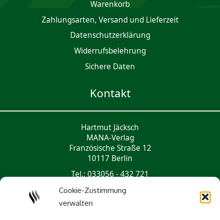
Waren­korb
Zahlungsarten, Versand und Lieferzeit
Daten­schutz­er­klärung
Widerrufsbelehrung
Sichere Daten
Kontakt
Hartmut Jäcksch
MANA-Verlag
Französische Straße 12
10117 Berlin
Tel.: 033056 - 432 721
mail@mana-verlag.de
Cookie-Zustimmung
verwalten
Social Media