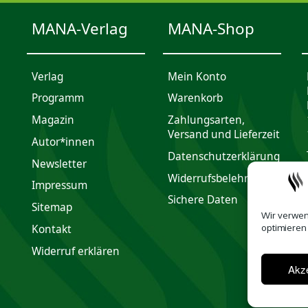
MANA-Verlag
MANA-Shop
Verlag
Mein Konto
Programm
Waren­korb
Magazin
Zahlungsarten,
Versand und Lieferzeit
Autor*innen
Daten­schutz­er­klärung
Newsletter
Widerrufsbelehrung
Impres­sum
Sichere Daten
Sitemap
Wir verwen
optimieren
Kontakt
Widerruf erklären
Akze