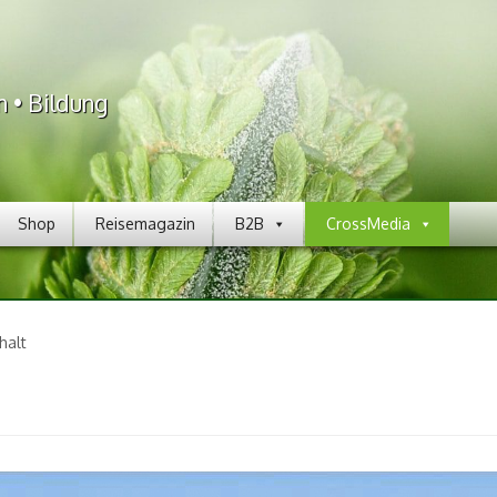
n • Bildung
Shop
Reisemagazin
B2B
CrossMedia
halt