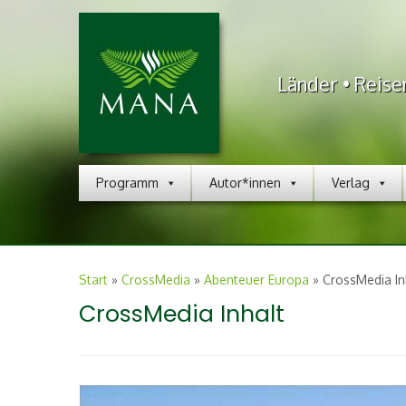
Länder • Reise
Programm
Autor*innen
Verlag
Start
»
CrossMedia
»
Abenteuer Europa
»
CrossMedia In
CrossMedia Inhalt