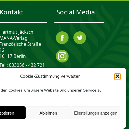
Kontakt
Social Media
Hartmut Jäcksch
MANA-Verlag
Französische Straße
12
10117 Berlin
Tel.: 033056 - 432 721
mail@mana-verlag.de
Cookie-Zustimmung verwalten
den Cookies, um unsere Website und unseren Service zu
ptieren
Ablehnen
Einstellungen anzeigen