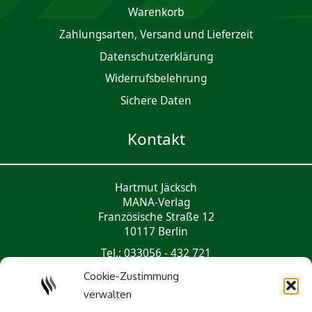
Waren­korb
Zahlungsarten, Versand und Lieferzeit
Daten­schutz­er­klärung
Widerrufsbelehrung
Sichere Daten
Kontakt
Hartmut Jäcksch
MANA-Verlag
Französische Straße 12
10117 Berlin
Tel.: 033056 - 432 721
mail@mana-verlag.de
Cookie-Zustimmung
verwalten
Social Media