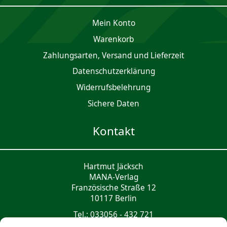
Mein Konto
Waren­korb
Zahlungsarten, Versand und Lieferzeit
Daten­schutz­er­klärung
Widerrufsbelehrung
Sichere Daten
Kontakt
Hartmut Jäcksch
MANA-Verlag
Französische Straße 12
10117 Berlin
Tel.: 033056 - 432 721
mail@mana-verlag.de