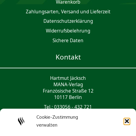
Waren­korb
Zahlungsarten, Versand und Lieferzeit
Daten­schutz­er­klärung
Widerrufsbelehrung
Sichere Daten
Kontakt
Hartmut Jäcksch
MANA-Verlag
Französische Straße 12
10117 Berlin
Tel.: 033056 - 432 721
mail@mana-verlag.de
Cookie-Zustimmung
verwalten
Social Media