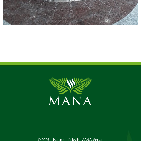
© 2026 | Hartmut Jäcksch, MANA-Verlag