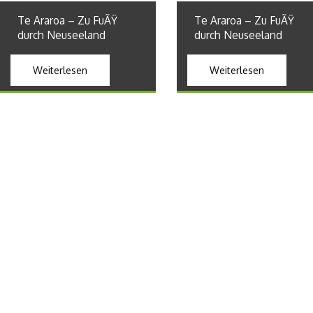
Te Araroa – Zu FuÃŸ
Te Araroa – Zu FuÃŸ
durch Neuseeland
durch Neuseeland
Weiterlesen
Weiterlesen