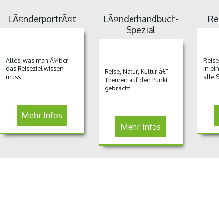
LÃ¤nderportrÃ¤t
LÃ¤nderhandbuch-
Re
Spezial
Alles, was man Ã¼ber
Reise
das Reiseziel wissen
in ei
Reise, Natur, Kultur â€“
muss
alle 
Themen auf den Punkt
gebracht
Mehr Infos
Mehr Infos