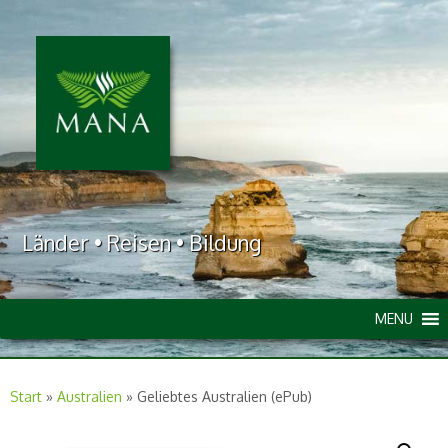
Länder • Reisen • Bildung
MENU
Start
»
Australien
»
Geliebtes Australien (ePub)