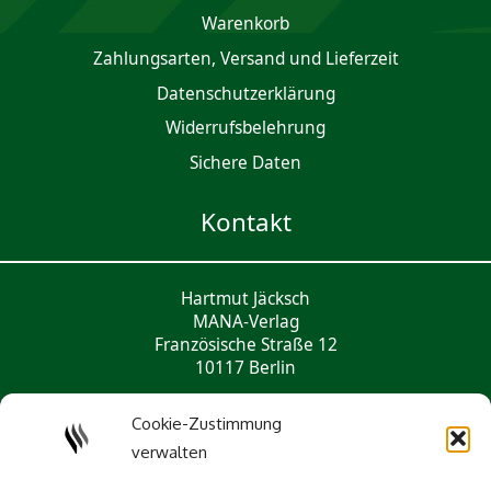
Waren­korb
Zahlungsarten, Versand und Lieferzeit
Daten­schutz­er­klärung
Widerrufsbelehrung
Sichere Daten
Kontakt
Hartmut Jäcksch
MANA-Verlag
Französische Straße 12
10117 Berlin
Tel.: 033056 - 432 721
Cookie-Zustimmung
mail@mana-verlag.de
verwalten
Social Media