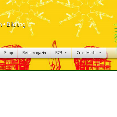
n • Bildung
Shop
Reisemagazin
B2B
CrossMedia