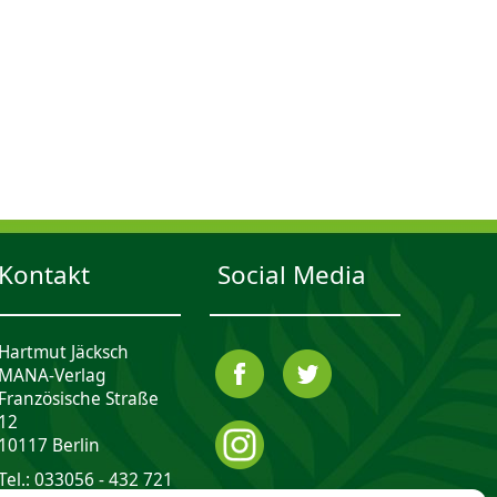
Kontakt
Social Media
Hartmut Jäcksch
MANA-Verlag
Französische Straße
12
10117 Berlin
Tel.: 033056 - 432 721