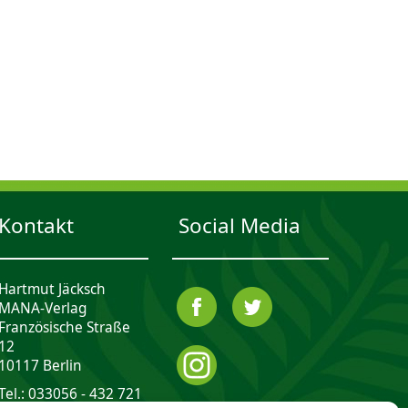
Kontakt
Social Media
Hartmut Jäcksch
MANA-Verlag
Französische Straße
12
10117 Berlin
Tel.: 033056 - 432 721