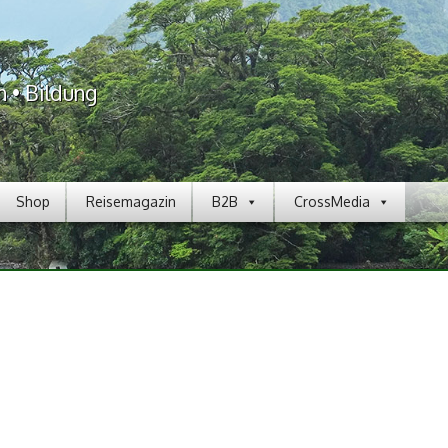
n • Bildung
Shop
Reisemagazin
B2B
CrossMedia