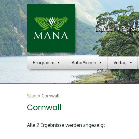
Länder • Reise
Programm
Autor*innen
Verlag
Start
»
Cornwall
Cornwall
Nach
Alle 2 Ergebnisse werden angezeigt
Aktualität
sortiert