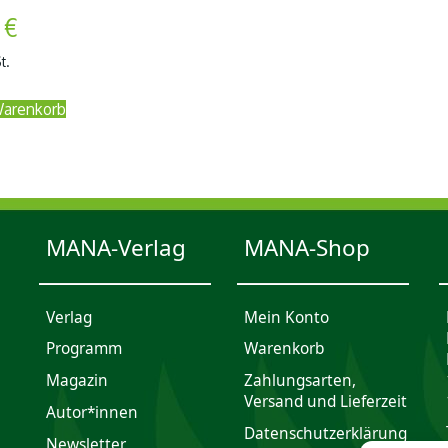
0
€
t.
Warenkorb
MANA-Verlag
MANA-Shop
Verlag
Mein Konto
Programm
Waren­korb
Magazin
Zahlungsarten,
Versand und Lieferzeit
Autor*innen
Daten­schutz­er­klärung
Newsletter