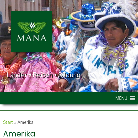
Länder • Reisen • Bildung
MENU
Start
»
Amerika
Amerika