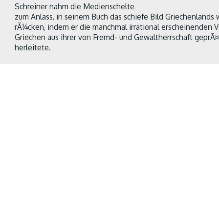
Schreiner nahm die Medienschelte
zum Anlass, in seinem Buch das schiefe Bild Griechenlands 
rÃ¼cken, indem er die manchmal irrational erscheinenden 
Griechen aus ihrer von Fremd- und Gewaltherrschaft geprÃ
herleitete.
MANA-Verlag:
Beschreiben Sie Ihr Buch
Geliebtes Griechen
Autor:
Das Buch will kritisch, kenntnisreich und unterhalts
aktuellen Griechenlandkrise beitragen.
MANA-Verlag:
Wie sind Sie darauf gekommen, dieses Buch 
Autor:
Meine Erfahrungen bei zahlreichen Reise-Aufenthalte
weitaus positiveres Griechenlandbild als das, was die negat
ihren Pauschalurteilen Ã¼ber das Land in den letzten Jahren
allem Ã¤rgerte es mich, dass die Medien das irrational wirk
Griechen nicht mit der speziellen, aus ihrer Geschichte he
erklÃ¤rten. Ich wollte zu diesem Verstehen einen Beitrag le
MANA-Verlag:
War es schwer das Buch zu schreiben und we
Autor:
Einige Faktoren erleichterten mir die Bearbeitung d