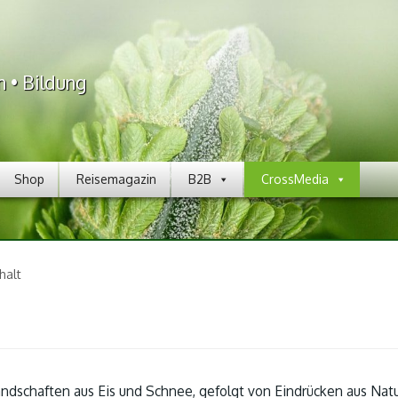
n • Bildung
Shop
Reisemagazin
B2B
CrossMedia
halt
ndschaften aus Eis und Schnee, gefolgt von Eindrücken aus Nat