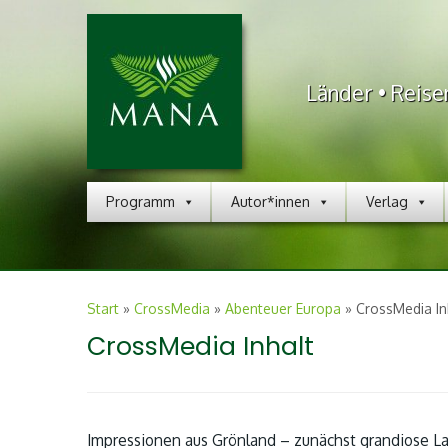
Länder • Reise
Programm
Autor*innen
Verlag
Start
»
CrossMedia
»
Abenteuer Europa
»
CrossMedia In
CrossMedia Inhalt
Impressionen aus Grönland – zunächst grandiose La