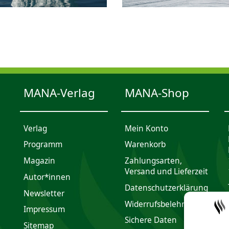
MANA-Verlag
MANA-Shop
Verlag
Mein Konto
Programm
Waren­korb
Magazin
Zahlungsarten,
Versand und Lieferzeit
Autor*innen
Daten­schutz­er­klärung
Newsletter
Widerrufsbelehrung
Impres­sum
Sichere Daten
Sitemap