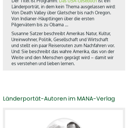
Der Titel ist Programm:
Das USA-Lesebuch
ist ein
Länderporträt, in dem kein Thema ausgelassen wird:
Von Death Valley über Gletscher bis nach Oregon.
Von Indianer-Häuptlingen über die ersten
Pilgervätern bis zu Obama …
Susanne Satzer beschreibt Amerikas Natur, Kultur,
Ureinwohner, Politik, Gesellschaft und Wirtschaft
und stellt ein paar Reiserouten zum Nachfahren vor.
Und: Sie beschreibt das wahre Amerika, das von der
Weite und den Menschen geprägt wird – damit wir
es verstehen und lieben lernen.
MANA-Verlag:
Beschreiben Sie Ihr
USA-Lesebuch
in
einem Satz:
Autor:
„Alles, was Sie über Amerika wissen müssen“
Länderportät-Autoren im MANA-Verlag
MANA-Verlag:
Wie sind Sie darauf gekommen,
dieses Buch zu schreiben?
Autor:
Seit 2007 bereise ich die USA, bin immer
wieder in verschiedenen Regionen unterwegs.