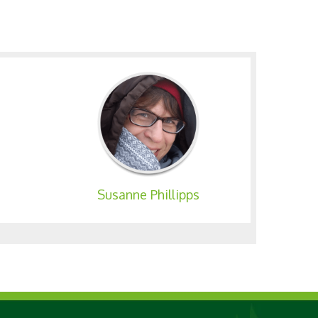
Susanne Phillipps
S