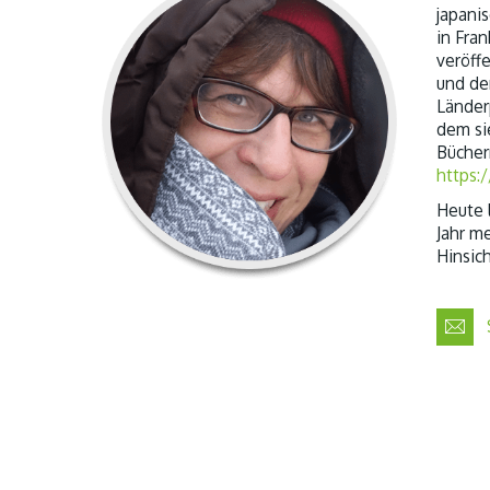
japanis
in Fra
veröff
und de
Länder
dem si
Bücher
https:
Heute l
Jahr me
Hinsic