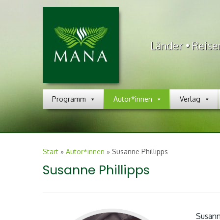
Länder • Reise
Programm
Autor*innen
Verlag
Start
»
Autor*innen
»
Susanne Phillipps
Susanne Phillipps
Susanne